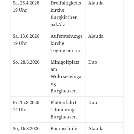
Sa, 25.4.2026
Dreifaltigkeits
Alauda
19 Uhr
kirche
Burgkirchen
a.d.Alz
Sa, 13.6.2026
Auferstehungs
Alauda
19 Uhr
kirche
Töging am Inn
So, 28.6.2026
Minigolfplatz
Duo
am
Wöhrseeeinga
ng
Burghausen
Fr. 15.8.2026
Plättenfahrt
Duo
14 Uhr
Tittmoning-
Burghausen
So, 16.8.2026
Baumschule
Alauda